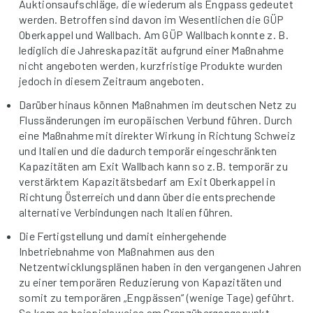
Auktionsaufschläge, die wiederum als Engpass gedeutet
werden. Betroffen sind davon im Wesentlichen die GÜP
Oberkappel und Wallbach. Am GÜP Wallbach konnte z. B.
lediglich die Jahreskapazität aufgrund einer Maßnahme
nicht angeboten werden, kurzfristige Produkte wurden
jedoch in diesem Zeitraum angeboten.
Darüber hinaus können Maßnahmen im deutschen Netz zu
Flussänderungen im europäischen Verbund führen. Durch
eine Maßnahme mit direkter Wirkung in Richtung Schweiz
und Italien und die dadurch temporär eingeschränkten
Kapazitäten am Exit Wallbach kann so z.B. temporär zu
verstärktem Kapazitätsbedarf am Exit Oberkappel in
Richtung Österreich und dann über die entsprechende
alternative Verbindungen nach Italien führen.
Die Fertigstellung und damit einhergehende
Inbetriebnahme von Maßnahmen aus den
Netzentwicklungsplänen haben in den vergangenen Jahren
zu einer temporären Reduzierung von Kapazitäten und
somit zu temporären „Engpässen“ (wenige Tage) geführt.
So kam es beispielsweise am Grenzübergangspunkt