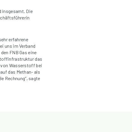
d insgesamt. Die
chäftsführerin
sehr erfahrene
bei uns im Verband
r den FNB Gas eine
offinfrastruktur das
t von Wasserstoff bei
 auf das Methan- als
ße Rechnung“, sagte