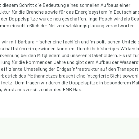
t diesem Schritt die Bedeutung eines schnellen Aufbaus einer
ktur für die Branche sowie für das Energiesystem in Deutschlan
der Doppelspitze wurde neu geschaffen. Inga Posch wird als Ges
emen einschließlich der Netzentwicklungsplanung verantworten.
s wir mit Barbara Fischer eine fachlich und im politischen Umfeld 
eschäftsführerin gewinnen konnten. Durch ihr bisheriges Wirken 
rkennung bei den Mitgliedern und unseren Stakeholdern. Es ist fü
llung für die kommenden Jahre und gibt dem Aufbau der Wasserst
 effiziente Umstellung der Erdgasinfrastruktur auf den Transpor
rbetrieb des Methannetzes braucht eine integrierte Sicht sowohl
fnetz. Dem tragen wir durch die Doppelspitze in besonderem Ma
, Vorstandsvorsitzender des FNB Gas.