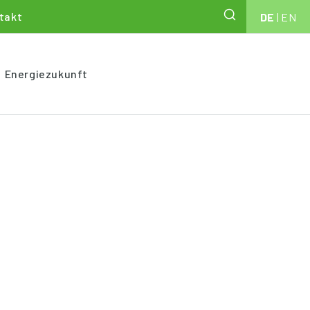
takt
DE
|
EN
Energiezukunft