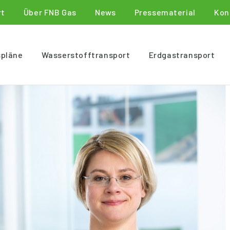
rt
Über FNB Gas
News
Pressematerial
Kon
spläne
Wasserstofftransport
Erdgastransport