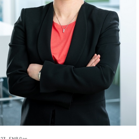
023
FNB Gas