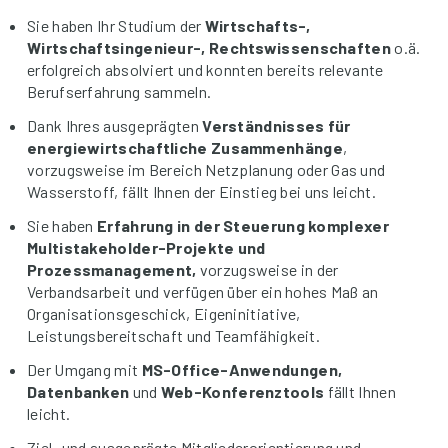
Sie haben Ihr Studium der
Wirtschafts-,
Wirtschaftsingenieur-, Rechtswissenschaften
o.ä.
erfolgreich absolviert und konnten bereits relevante
Berufserfahrung sammeln.
Dank Ihres ausgeprägten
Verständnisses für
energiewirtschaftliche Zusammenhänge
,
vorzugsweise im Bereich Netzplanung oder Gas und
Wasserstoff, fällt Ihnen der Einstieg bei uns leicht.
Sie haben
Erfahrung in der Steuerung komplexer
Multistakeholder-Projekte und
Prozessmanagement,
vorzugsweise in der
Verbandsarbeit und verfügen über ein hohes Maß an
Organisationsgeschick, Eigeninitiative,
Leistungsbereitschaft und Teamfähigkeit.
Der Umgang mit
MS-Office-Anwendungen,
Datenbanken
und
Web-Konferenztools
fällt Ihnen
leicht.
Ziel- und ausgeprägte Mitgliederorientierung und