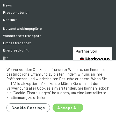
News
Pressematerial
Kontakt
Netzentwicklungspläne
Wasserstofftransport
Erdgastransport
Energiezukunft
Wir verwenden Cookies auf unserer Website, um Ihnen die
bestmögliche Erfahrung zu bieten, indem wir uns an Ihre
Präferenzen und wiederholten Besuche erinnern. Wenn Sie
auf "Alle akzeptieren" klicken, erklären Sie sich mit der
Verwendung aller Cookies einverstanden. Sie können jedoch
die "Cookie-Einstellungen" besuchen, um eine kontrollierte
Zustimmung zu erteilen.
© 2021 FNB Gas .e.V. All rights reserved.
Cookie Settings
Accept All
Sitemap
Impressum
Datenschutz