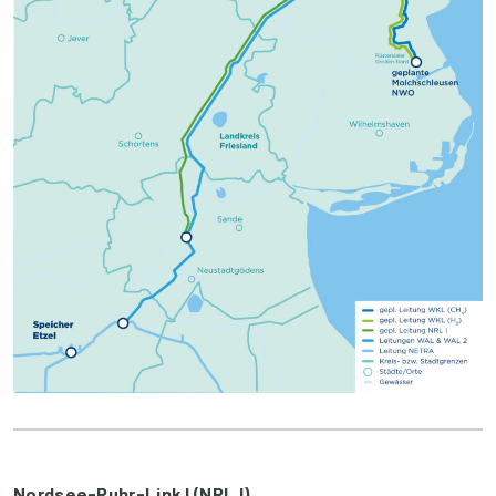
Nordsee-Ruhr-Link I (NRL I)