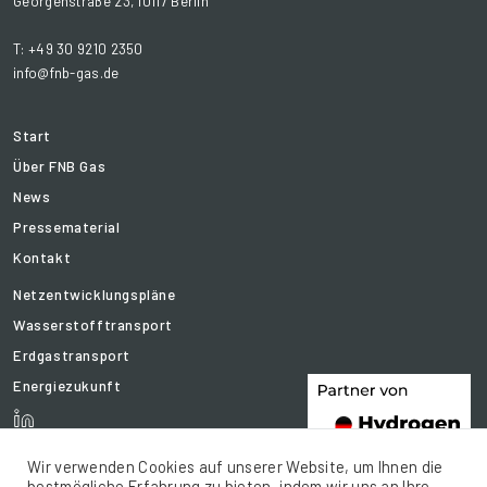
Georgenstraße 23, 10117 Berlin
T: +49 30 9210 2350
info@fnb-gas.de
Start
Über FNB Gas
News
Pressematerial
Kontakt
Netzentwicklungspläne
Wasserstofftransport
Erdgastransport
Energiezukunft
Wir verwenden Cookies auf unserer Website, um Ihnen die
bestmögliche Erfahrung zu bieten, indem wir uns an Ihre