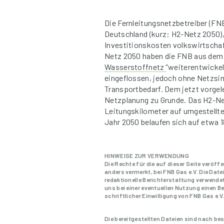
Die Fernleitungsnetzbetreiber (FN
Deutschland (kurz: H2-Netz 2050),
Investitionskosten volkswirtschaft
Netz 2050 haben die FNB aus dem 
Wasserstoffnetz
“
weiterentwickelt
eingeflossen, jedoch ohne Netzsim
Transportbedarf. Dem jetzt vorgele
Netzplanung zu Grunde. Das H2-Net
Leitungskilometer auf umgestellte
Jahr 2050 belaufen sich auf etwa 1
HINWEISE ZUR VERWENDUNG
Die Rechte für die auf dieser Seite veröff
anders vermerkt, bei FNB Gas e.V. Die Dat
redaktionelle Berichterstattung verwendet
uns bei einer eventuellen Nutzung einen 
schriftlicher Einwilligung von FNB Gas e.V
Die bereitgestellten Dateien sind nach 