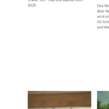
2025
Das Wa
über N
wird si
für Sc
und Wa