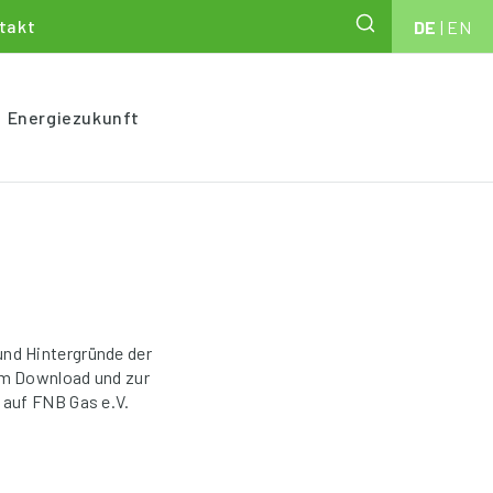
takt
DE
|
EN
Energiezukunft
und Hintergründe der
um Download und zur
 auf FNB Gas e.V.