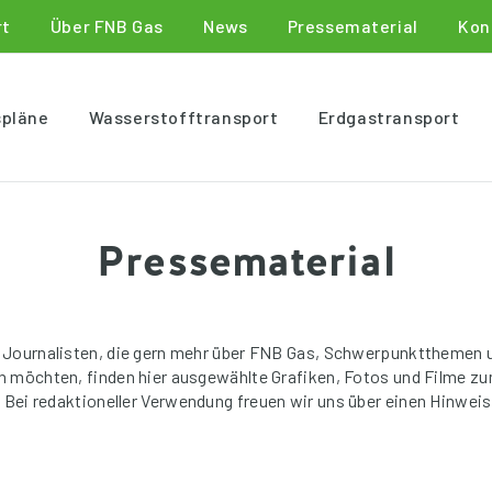
rt
Über FNB Gas
News
Pressematerial
Kon
spläne
Wasserstofftransport
Erdgastransport
Pressematerial
 Journalisten, die gern mehr über FNB Gas, Schwerpunktthemen 
en möchten, finden hier ausgewählte Grafiken, Fotos und Filme z
. Bei redaktioneller Verwendung freuen wir uns über einen Hinweis