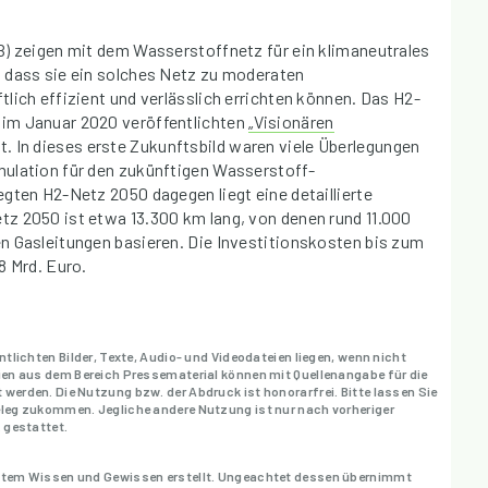
B) zeigen mit dem Wasserstoffnetz für ein klimaneutrales
 dass sie ein solches Netz zu moderaten
lich effizient und verlässlich errichten können. Das H2-
im Januar 2020 veröffentlichten
„Visionären
. In dieses erste Zukunftsbild waren viele Überlegungen
ulation für den zukünftigen Wasserstoff-
gten H2-Netz 2050 dagegen liegt eine detaillierte
z 2050 ist etwa 13.300 km lang, von denen rund 11.000
n Gasleitungen basieren. Die Investitionskosten bis zum
8 Mrd. Euro.
entlichten Bilder, Texte, Audio- und Videodateien liegen, wenn nicht
eien aus dem Bereich Pressematerial können mit Quellenangabe für die
 werden. Die Nutzung bzw. der Abdruck ist honorarfrei. Bitte lassen Sie
Beleg zukommen. Jegliche andere Nutzung ist nur nach vorheriger
. gestattet.
bestem Wissen und Gewissen erstellt. Ungeachtet dessen übernimmt