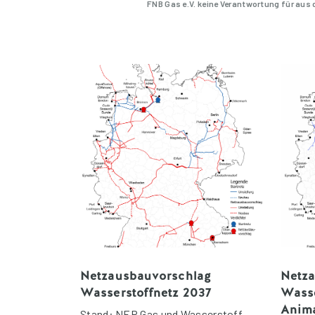
FNB Gas e.V. keine Verantwortung für aus
Netzausbauvorschlag
Netz
Wasserstoffnetz 2037
Wasse
Anim
Stand: NEP Gas und Wasserstoff