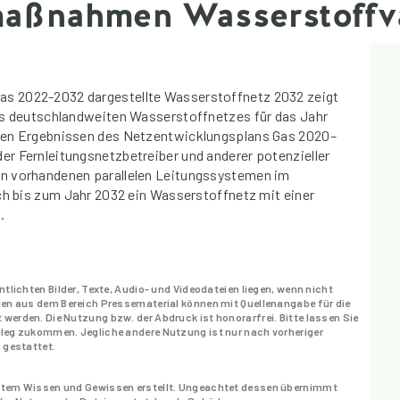
aßnahmen Wasserstoffva
s 2022-2032 dargestellte Wasserstoffnetz 2032 zeigt
es deutschlandweiten Wasserstoffnetzes für das Jahr
den Ergebnissen des Netzentwicklungsplans Gas 2020–
r Fernleitungsnetzbetreiber und anderer potenzieller
n vorhandenen parallelen Leitungssystemen im
ich bis zum Jahr 2032 ein Wasserstoffnetz mit einer
.
entlichten Bilder, Texte, Audio- und Videodateien liegen, wenn nicht
eien aus dem Bereich Pressematerial können mit Quellenangabe für die
 werden. Die Nutzung bzw. der Abdruck ist honorarfrei. Bitte lassen Sie
Beleg zukommen. Jegliche andere Nutzung ist nur nach vorheriger
. gestattet.
bestem Wissen und Gewissen erstellt. Ungeachtet dessen übernimmt