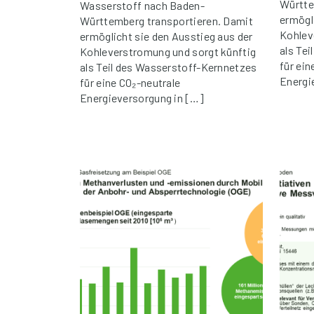
Württe
Wasserstoff nach Baden-
ermögl
Württemberg transportieren. Damit
Kohlev
ermöglicht sie den Ausstieg aus der
als Te
Kohleverstromung und sorgt künftig
für ein
als Teil des Wasserstoff-Kernnetzes
Energi
für eine CO₂-neutrale
Energieversorgung in […]