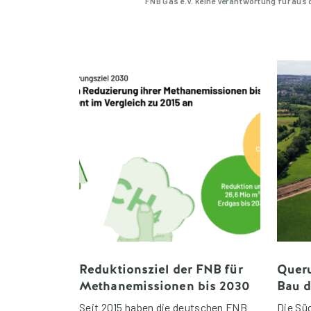
FNB Gas e.V. keine Verantwortung für aus
Reduktionsziel der FNB für
Queru
Methanemissionen bis 2030
Bau d
Seit 2015 haben die deutschen FNB
Die Sü