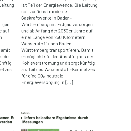
 Leitung
ist Teil der Energiewende. Die Leitung
soll zunächst moderne
Gaskraftwerke in Baden-
orgen
Württemberg mit Erdgas versorgen
e auf
und ab Anfang der 2030er Jahre auf
n
einer Länge von 250 Kilometern
Wasserstoff nach Baden-
Damit
Württemberg transportieren. Damit
s der
ermöglicht sie den Ausstieg aus der
ünftig
Kohleverstromung und sorgt künftig
netzes
als Teil des Wasserstoff-Kernnetzes
für eine CO₂-neutrale
Energieversorgung in […]