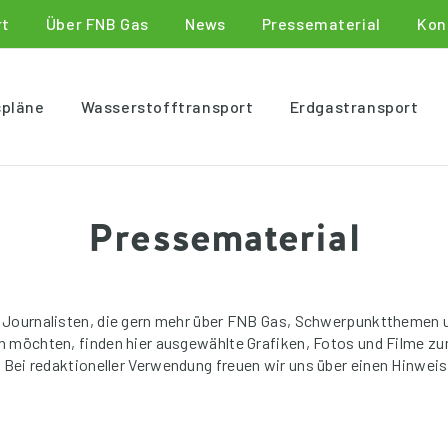
rt
Über FNB Gas
News
Pressematerial
Kon
spläne
Wasserstofftransport
Erdgastransport
Pressematerial
 Journalisten, die gern mehr über FNB Gas, Schwerpunktthemen 
en möchten, finden hier ausgewählte Grafiken, Fotos und Filme z
. Bei redaktioneller Verwendung freuen wir uns über einen Hinweis