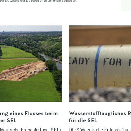
 der Nutzung der Dateien entstehende Schäden.
ng eines Flusses beim
Wasserstofftaugliches 
er SEL
für die SEL
ddeutsche Erdgasleitung (SEL)
Die Süddeutsche Erdgasleitun