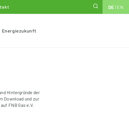
takt
DE
|
EN
Energiezukunft
und Hintergründe der
um Download und zur
 auf FNB Gas e.V.