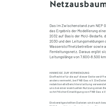
Netzausbaum
Das im Zwischenstand zum NEP Ga
das Ergebnis der Modellierung ein
2032 auf Basis der MoU-Bedarfe, 
2030 und den Leitungsmeldungen de
Wasserstoffnetzbetreiber sowie a
Fernleitungsnetz. Daraus ergibt s
Leitungslänge von 7.600-8.500 km
HINWEISE ZUR VERWENDUNG
Die Rechte für die auf dieser Seite veröff
anders vermerkt, bei FNB Gas e.V. Die Dat
redaktionelle Berichterstattung verwendet
uns bei einer eventuellen Nutzung einen 
schriftlicher Einwilligung von FNB Gas e.V
Die bereitgestellten Dateien sind nach 