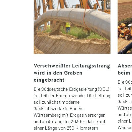
Verschweißter Leitungsstrang
Absen
wird in den Graben
beim 
eingebracht
Die Sü
ist Tei
Die Süddeutsche Erdgasleitung (SEL)
soll z
ist Teil der Energiewende. Die Leitung
Gaskra
soll zunächst moderne
Württe
Gaskraftwerke in Baden-
und ab
Württemberg mit Erdgas versorgen
einer 
und ab Anfang der 2030er Jahre auf
Wasser
einer Länge von 250 Kilometern