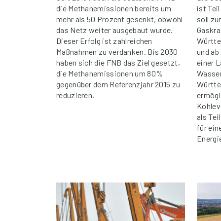
die Methanemissionen bereits um
ist Tei
mehr als 50 Prozent gesenkt, obwohl
soll z
das Netz weiter ausgebaut wurde.
Gaskra
Dieser Erfolg ist zahlreichen
Württe
Maßnahmen zu verdanken. Bis 2030
und ab
haben sich die FNB das Ziel gesetzt,
einer 
die Methanemissionen um 80%
Wasser
gegenüber dem Referenzjahr 2015 zu
Württe
reduzieren.
ermögl
Kohlev
als Te
für ein
Energi