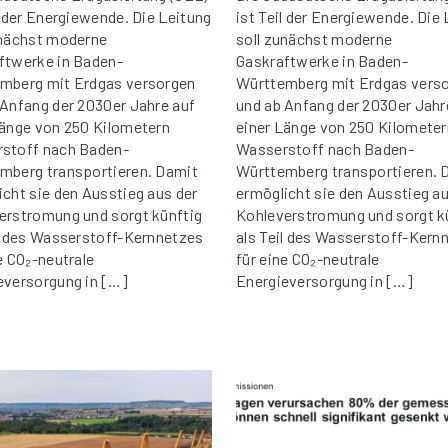
l der Energiewende. Die Leitung
ist Teil der Energiewende. Die
unächst moderne
soll zunächst moderne
ftwerke in Baden-
Gaskraftwerke in Baden-
mberg mit Erdgas versorgen
Württemberg mit Erdgas vers
 Anfang der 2030er Jahre auf
und ab Anfang der 2030er Jahr
Länge von 250 Kilometern
einer Länge von 250 Kilometer
stoff nach Baden-
Wasserstoff nach Baden-
mberg transportieren. Damit
Württemberg transportieren. 
icht sie den Ausstieg aus der
ermöglicht sie den Ausstieg au
erstromung und sorgt künftig
Kohleverstromung und sorgt k
il des Wasserstoff-Kernnetzes
als Teil des Wasserstoff-Kern
e CO₂-neutrale
für eine CO₂-neutrale
eversorgung in […]
Energieversorgung in […]