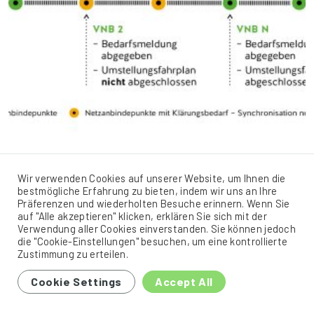
Wir verwenden Cookies auf unserer Website, um Ihnen die
Wechselseitige Abhängigkeiten bei der
bestmögliche Erfahrung zu bieten, indem wir uns an Ihre
Umstellung von Erdgas auf Wasserstoff
Präferenzen und wiederholten Besuche erinnern. Wenn Sie
auf "Alle akzeptieren" klicken, erklären Sie sich mit der
Ähnlich wie bei der L-/H-Gas-Umstellung ist bei der
Verwendung aller Cookies einverstanden. Sie können jedoch
Umstellung von Netzbereichen von Erdgas auf Wasserstoff
die "Cookie-Einstellungen" besuchen, um eine kontrollierte
Zustimmung zu erteilen.
eine wechselseitige Abhängigkeit zwischen den Beteiligten
zu beachten. Eine im Sinne des Netzausbaus effiziente
Cookie Settings
Accept All
Umstellung eines Bereiches entlang einer Leitung eines
Fernleitungsnetzbetreibers ist nur dann zu gewährleisten,