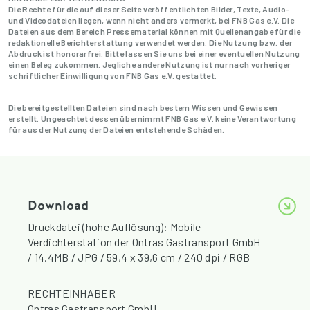
Die Rechte für die auf dieser Seite veröffentlichten Bilder, Texte, Audio-
und Videodateien liegen, wenn nicht anders vermerkt, bei FNB Gas e.V. Die
Dateien aus dem Bereich Pressematerial können mit Quellenangabe für die
redaktionelle Berichterstattung verwendet werden. Die Nutzung bzw. der
Abdruck ist honorarfrei. Bitte lassen Sie uns bei einer eventuellen Nutzung
einen Beleg zukommen. Jegliche andere Nutzung ist nur nach vorheriger
schriftlicher Einwilligung von FNB Gas e.V. gestattet.
Die bereitgestellten Dateien sind nach bestem Wissen und Gewissen
erstellt. Ungeachtet dessen übernimmt FNB Gas e.V. keine Verantwortung
für aus der Nutzung der Dateien entstehende Schäden.
Download
Druckdatei (hohe Auflösung): Mobile
Verdichterstation der Ontras Gastransport GmbH
/ 14.4MB / JPG / 59,4 x 39,6 cm / 240 dpi / RGB
RECHTEINHABER
Ontras Gastransport GmbH