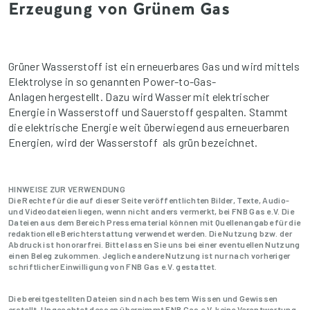
Erzeugung von Grünem Gas
Grüner Wasserstoff ist ein erneuerbares Gas und wird mittels
Elektrolyse in so genannten Power-to-Gas-
Anlagen hergestellt. Dazu wird Wasser mit elektrischer
Energie in Wasserstoff und Sauerstoff gespalten. Stammt
die elektrische Energie weit überwiegend aus erneuerbaren
Energien, wird der Wasserstoff als grün bezeichnet.
HINWEISE ZUR VERWENDUNG
Die Rechte für die auf dieser Seite veröffentlichten Bilder, Texte, Audio-
und Videodateien liegen, wenn nicht anders vermerkt, bei FNB Gas e.V. Die
Dateien aus dem Bereich Pressematerial können mit Quellenangabe für die
redaktionelle Berichterstattung verwendet werden. Die Nutzung bzw. der
Abdruck ist honorarfrei. Bitte lassen Sie uns bei einer eventuellen Nutzung
einen Beleg zukommen. Jegliche andere Nutzung ist nur nach vorheriger
schriftlicher Einwilligung von FNB Gas e.V. gestattet.
Die bereitgestellten Dateien sind nach bestem Wissen und Gewissen
erstellt. Ungeachtet dessen übernimmt FNB Gas e.V. keine Verantwortung