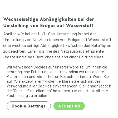
Wechselseitige Abhängigkeiten bei der
Umstellung von Erdgas auf Wasserstoff
Ähnlich wie bei der L-/H-Gas-Umstellung ist bei der
Umstellung von Netzbereichen von Erdgas auf Wasserstoff
eine wechselseitige Abhängigkeit zwischen den Beteiligten
zu beachten. Eine im Sinne des Netzausbaus effiziente
Umstellung eines Bereiches entlang einer Leitung eines
Fernleitungsnetzbetreibers ist nur dann zu gewährleisten,
Wir verwenden Cookies auf unserer Website, um Ihnen die
wenn alle angeschlossenen Abnehmer (Verteilernetzbetreiber
bestmögliche Erfahrung zu bieten, indem wir uns an Ihre
oder an das Fernleitungsnetz angeschlossene
Präferenzen und wiederholten Besuche erinnern. Wenn Sie
Industriekunden) im gleichen […]
auf "Alle akzeptieren" klicken, erklären Sie sich mit der
Verwendung aller Cookies einverstanden. Sie können jedoch
die "Cookie-Einstellungen" besuchen, um eine kontrollierte
Zustimmung zu erteilen.
Cookie Settings
Accept All