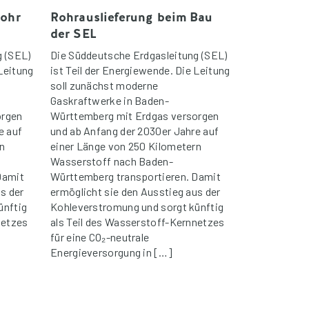
Rohr
Rohrauslieferung beim Bau
der SEL
g (SEL)
Die Süddeutsche Erdgasleitung (SEL)
 Leitung
ist Teil der Energiewende. Die Leitung
soll zunächst moderne
Gaskraftwerke in Baden-
orgen
Württemberg mit Erdgas versorgen
e auf
und ab Anfang der 2030er Jahre auf
n
einer Länge von 250 Kilometern
Wasserstoff nach Baden-
Damit
Württemberg transportieren. Damit
s der
ermöglicht sie den Ausstieg aus der
ünftig
Kohleverstromung und sorgt künftig
netzes
als Teil des Wasserstoff-Kernnetzes
für eine CO₂-neutrale
Energieversorgung in […]