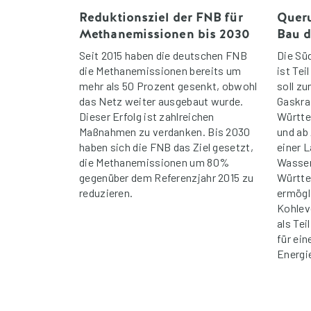
Reduktionsziel der FNB für
Queru
Methanemissionen bis 2030
Bau d
Seit 2015 haben die deutschen FNB
Die Sü
die Methanemissionen bereits um
ist Tei
mehr als 50 Prozent gesenkt, obwohl
soll z
das Netz weiter ausgebaut wurde.
Gaskra
Dieser Erfolg ist zahlreichen
Württe
Maßnahmen zu verdanken. Bis 2030
und ab
haben sich die FNB das Ziel gesetzt,
einer 
die Methanemissionen um 80%
Wasser
gegenüber dem Referenzjahr 2015 zu
Württe
reduzieren.
ermögl
Kohlev
als Te
für ein
Energi