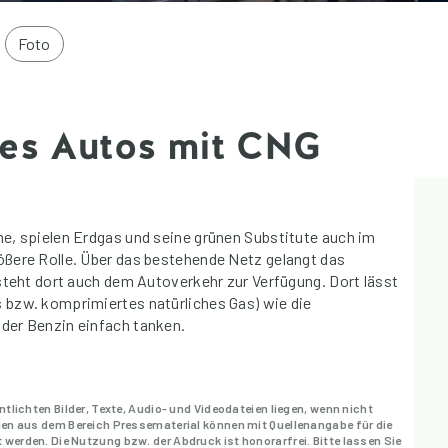
Foto
nes Autos mit CNG
e, spielen Erdgas und seine grünen Substitute auch im
ßere Rolle. Über das bestehende Netz gelangt das
steht dort auch dem Autoverkehr zur Verfügung. Dort lässt
 bzw. komprimiertes natürliches Gas) wie die
der Benzin einfach tanken.
entlichten Bilder, Texte, Audio- und Videodateien liegen, wenn nicht
eien aus dem Bereich Pressematerial können mit Quellenangabe für die
 werden. Die Nutzung bzw. der Abdruck ist honorarfrei. Bitte lassen Sie