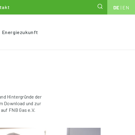
takt
DE
|
EN
Energiezukunft
und Hintergründe der
um Download und zur
 auf FNB Gas e.V.