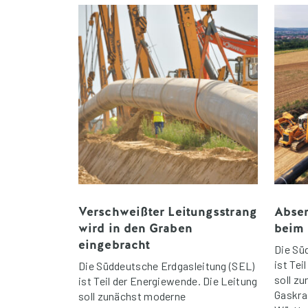
Verschweißter Leitungsstrang
Absen
wird in den Graben
beim 
eingebracht
Die Sü
ist Tei
Die Süddeutsche Erdgasleitung (SEL)
soll z
ist Teil der Energiewende. Die Leitung
Gaskra
soll zunächst moderne