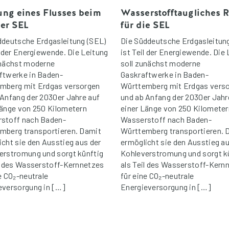
ng eines Flusses beim
Wasserstofftaugliches 
er SEL
für die SEL
ddeutsche Erdgasleitung (SEL)
Die Süddeutsche Erdgasleitun
l der Energiewende. Die Leitung
ist Teil der Energiewende. Die
unächst moderne
soll zunächst moderne
ftwerke in Baden-
Gaskraftwerke in Baden-
mberg mit Erdgas versorgen
Württemberg mit Erdgas vers
 Anfang der 2030er Jahre auf
und ab Anfang der 2030er Jahr
Länge von 250 Kilometern
einer Länge von 250 Kilometer
stoff nach Baden-
Wasserstoff nach Baden-
mberg transportieren. Damit
Württemberg transportieren. 
icht sie den Ausstieg aus der
ermöglicht sie den Ausstieg au
erstromung und sorgt künftig
Kohleverstromung und sorgt k
il des Wasserstoff-Kernnetzes
als Teil des Wasserstoff-Kern
e CO₂-neutrale
für eine CO₂-neutrale
eversorgung in […]
Energieversorgung in […]