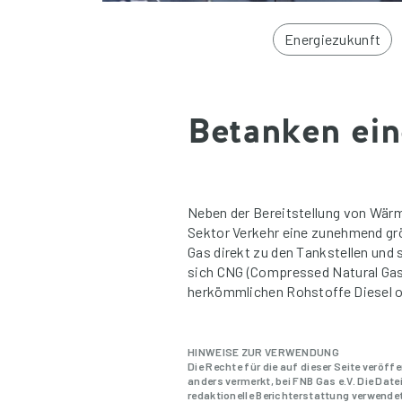
Energiezukunft
Betanken ei
Neben der Bereitstellung von Wärm
Sektor Verkehr eine zunehmend grö
Gas direkt zu den Tankstellen und 
sich CNG (Compressed Natural Gas
herkömmlichen Rohstoffe Diesel o
HINWEISE ZUR VERWENDUNG
Die Rechte für die auf dieser Seite veröff
anders vermerkt, bei FNB Gas e.V. Die Dat
redaktionelle Berichterstattung verwendet