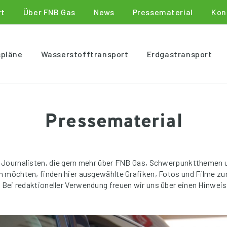
rt
Über FNB Gas
News
Pressematerial
Kon
spläne
Wasserstofftransport
Erdgastransport
Pressematerial
 Journalisten, die gern mehr über FNB Gas, Schwerpunktthemen 
en möchten, finden hier ausgewählte Grafiken, Fotos und Filme z
. Bei redaktioneller Verwendung freuen wir uns über einen Hinweis