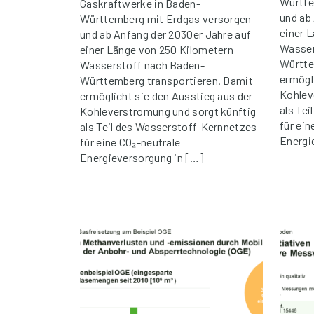
Württe
Gaskraftwerke in Baden-
und ab
Württemberg mit Erdgas versorgen
einer 
und ab Anfang der 2030er Jahre auf
Wasser
einer Länge von 250 Kilometern
Württe
Wasserstoff nach Baden-
ermögl
Württemberg transportieren. Damit
Kohlev
ermöglicht sie den Ausstieg aus der
als Te
Kohleverstromung und sorgt künftig
für ein
als Teil des Wasserstoff-Kernnetzes
Energi
für eine CO₂-neutrale
Energieversorgung in […]