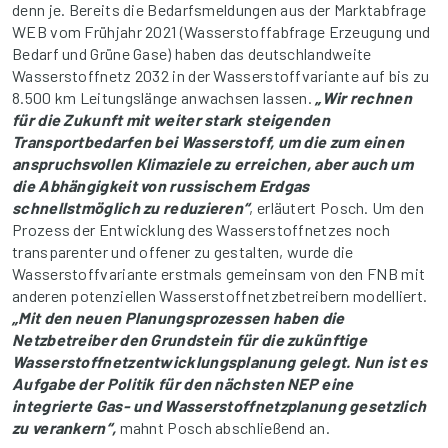
denn je. Bereits die Bedarfsmeldungen aus der Marktabfrage
WEB vom Frühjahr 2021 (Wasserstoffabfrage Erzeugung und
Bedarf und Grüne Gase) haben das deutschlandweite
Wasserstoffnetz 2032 in der Wasserstoffvariante auf bis zu
8.500 km Leitungslänge anwachsen lassen.
„Wir rechnen
für die Zukunft mit weiter stark steigenden
Transportbedarfen bei Wasserstoff, um die zum einen
anspruchsvollen Klimaziele zu erreichen, aber auch um
die Abhängigkeit von russischem Erdgas
schnellstmöglich zu reduzieren“
, erläutert Posch. Um den
Prozess der Entwicklung des Wasserstoffnetzes noch
transparenter und offener zu gestalten, wurde die
Wasserstoffvariante erstmals gemeinsam von den FNB mit
anderen potenziellen Wasserstoffnetzbetreibern modelliert.
„Mit den neuen Planungsprozessen haben die
Netzbetreiber den Grundstein für die zukünftige
Wasserstoffnetzentwicklungsplanung gelegt. Nun ist es
Aufgabe der Politik für den nächsten NEP eine
integrierte Gas- und Wasserstoffnetzplanung gesetzlich
zu verankern“,
mahnt Posch abschließend an.