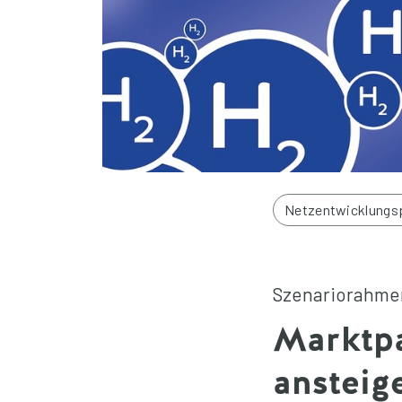
Netzentwicklungs
Szenariorahme
Marktpa
ansteig