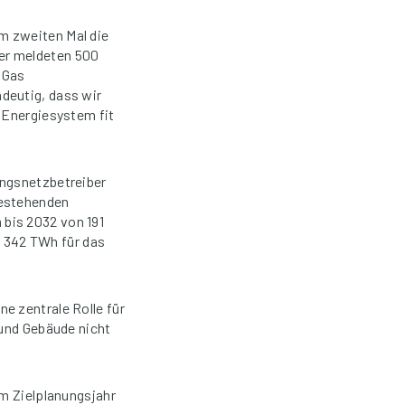
m zweiten Mal die
er meldeten 500
 Gas
deutig, dass wir
 Energiesystem fit
ungsnetzbetreiber
bestehenden
bis 2032 von 191
 342 TWh für das
e zentrale Rolle für
 und Gebäude nicht
um Zielplanungsjahr