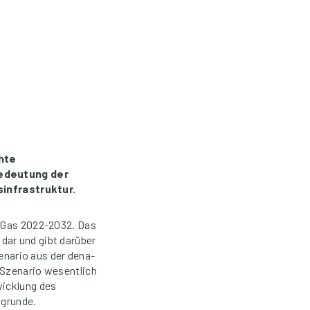
hte
edeutung der
infrastruktur.
s Gas 2022-2032. Das
dar und gibt darüber
enario aus der dena-
 Szenario wesentlich
wicklung des
ugrunde.