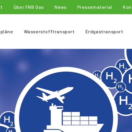
rt
Über FNB Gas
News
Pressematerial
Kon
spläne
Wasserstofftransport
Erdgastransport