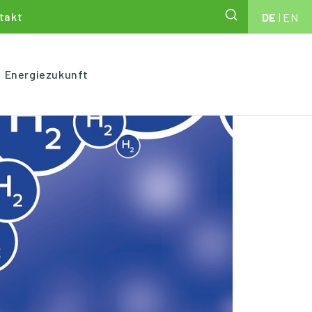
takt
DE
|
EN
Energiezukunft