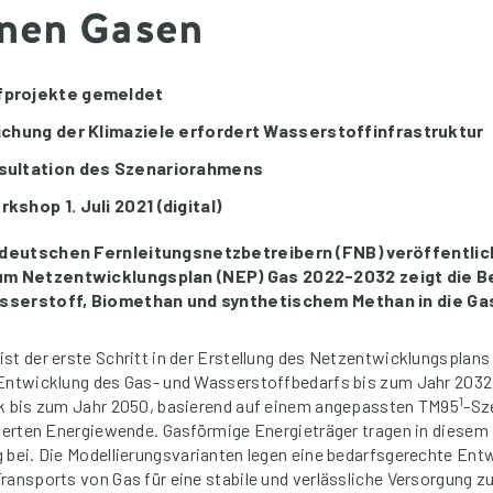
nen Gasen
fprojekte gemeldet
ichung der Klimaziele erfordert Wasserstoffinfrastruktur
sultation des Szenariorahmens
shop 1. Juli 2021 (digital)
 deutschen Fernleitungsnetzbetreibern (FNB) veröffentlic
m Netzentwicklungsplan (NEP) Gas 2022-2032 zeigt die B
sserstoff, Biomethan und synthetischem Methan in die Gas
st der erste Schritt in der Erstellung des Netzentwicklungsplan
Entwicklung des Gas- und Wasserstoffbedarfs bis zum Jahr 2032 
1
ck bis zum Jahr 2050, basierend auf einem angepassten TM95
-Sz
rierten Energiewende. Gasförmige Energieträger tragen in diesem
 bei. Die Modellierungsvarianten legen eine bedarfsgerechte Ent
ransports von Gas für eine stabile und verlässliche Versorgung z