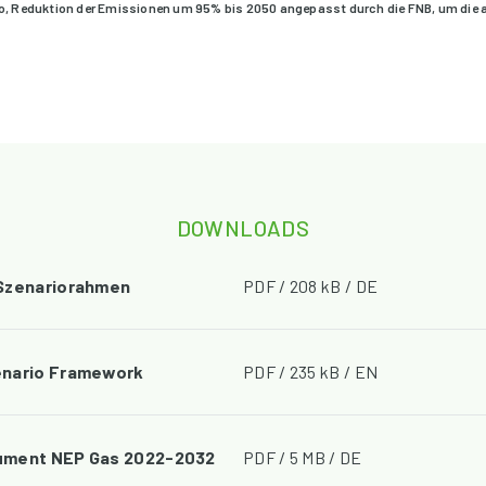
o, Reduktion der Emissionen um 95% bis 2050 angepasst durch die FNB, um die 
DOWNLOADS
 Szenariorahmen
PDF / 208 kB / DE
enario Framework
PDF / 235 kB / EN
ument NEP Gas 2022-2032
PDF / 5 MB / DE