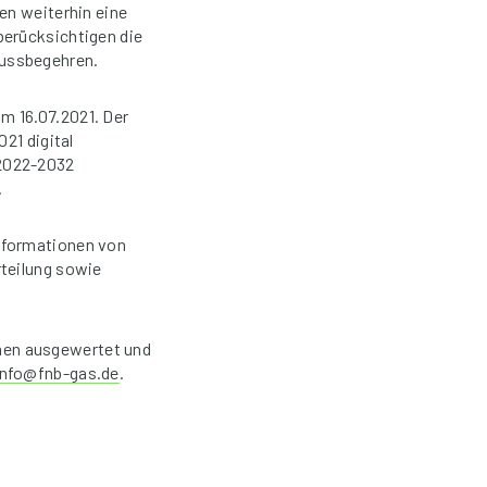
en weiterhin eine
berücksichtigen die
lussbegehren.
m 16.07.2021. Der
21 digital
 2022-2032
.
nformationen von
rteilung sowie
men ausgewertet und
info@fnb-gas.de
.