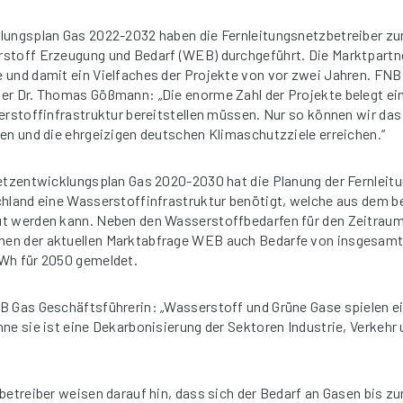
lungsplan Gas 2022-2032 haben die Fernleitungsnetzbetreiber zu
stoff Erzeugung und Bedarf (WEB) durchgeführt. Die Marktpartn
 und damit ein Vielfaches der Projekte von vor zwei Jahren. FNB
r Dr. Thomas Gößmann: „Die enorme Zahl der Projekte belegt ein
erstoffinfrastruktur bereitstellen müssen. Nur so können wir das
en und die ehrgeizigen deutschen Klimaschutzziele erreichen.“
etzentwicklungsplan Gas 2020-2030 hat die Planung der Fernleit
chland eine Wasserstoffinfrastruktur benötigt, welche aus dem 
t werden kann. Neben den Wasserstoffbedarfen für den Zeitraum 
n der aktuellen Marktabfrage WEB auch Bedarfe von insgesamt
Wh für 2050 gemeldet.
 Gas Geschäftsführerin: „Wasserstoff und Grüne Gase spielen ein
ne sie ist eine Dekarbonisierung der Sektoren Industrie, Verkehr
betreiber weisen darauf hin, dass sich der Bedarf an Gasen bis z