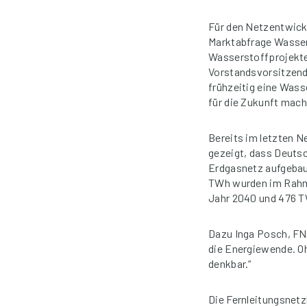
Für den Netzentwick
Marktabfrage Wasser
Wasserstoffprojekte
Vorstandsvorsitzende
frühzeitig eine Wass
für die Zukunft mach
Bereits im letzten N
gezeigt, dass Deuts
Erdgasnetz aufgebau
TWh wurden im Rahme
Jahr 2040 und 476 T
Dazu Inga Posch, FNB
die Energiewende. Oh
denkbar.“
Die Fernleitungsnetz