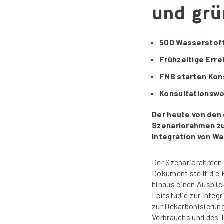
und grü
500 Wasserstof
F
rü
hzeitige Erre
FNB starten Kon
Konsultationswork
Der heute von den
Szenariorahmen zu
Integration von Wa
Der Szenariorahmen i
Dokument stellt die 
hinaus einen Ausbli
Leitstudie zur integ
zur Dekarbonisierung
Verbrauchs und des T