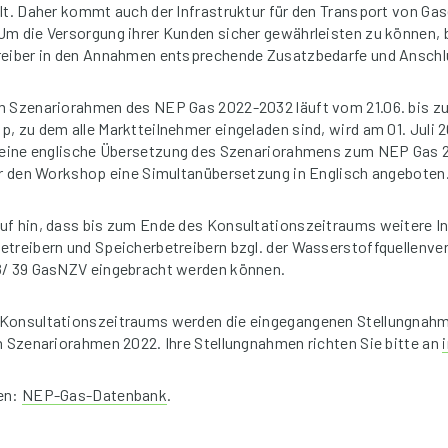
lt. Daher kommt auch der Infrastruktur für den Transport von Gas
m die Versorgung ihrer Kunden sicher gewährleisten zu können, 
reiber in den Annahmen entsprechende Zusatzbedarfe und Ansch
m Szenariorahmen des NEP Gas 2022-2032 läuft vom 21.06. bis zu
, zu dem alle Marktteilnehmer eingeladen sind, wird am 01. Juli 20
d eine englische Übersetzung des Szenariorahmens zum NEP Gas
ür den Workshop eine Simultanübersetzung in Englisch angeboten
uf hin, dass bis zum Ende des Konsultationszeitraums weitere I
treibern und Speicherbetreibern bzgl. der Wasserstoffquellenve
/ 39 GasNZV eingebracht werden können.
Konsultationszeitraums werden die eingegangenen Stellungnah
n Szenariorahmen 2022. Ihre Stellungnahmen richten Sie bitte an
en:
NEP-Gas-Datenbank
.