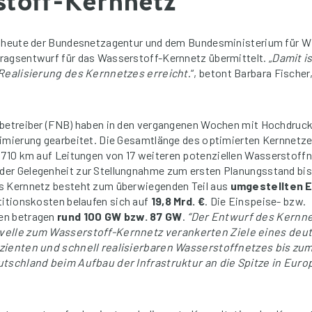
toff-Kernnetz
t heute der Bundesnetzagentur und dem Bundesministerium für W
ragsentwurf für das Wasserstoff-Kernnetz übermittelt. „
Damit i
 Realisierung des Kernnetzes erreicht
.“, betont Barbara Fische
betreiber (FNB) haben in den vergangenen Wochen mit Hochdruck 
timierung gearbeitet. Die Gesamtlänge des optimierten Kernnetze
 710 km auf Leitungen von 17 weiteren potenziellen Wasserstoffn
er Gelegenheit zur Stellungnahme zum ersten Planungsstand bis
s Kernnetz besteht zum überwiegenden Teil aus
umgestellten 
titionskosten belaufen sich auf
19,8 Mrd. €
. Die Einspeise- bzw.
en betragen
rund 100 GW bzw. 87 GW
.
“Der Entwurf des Kernnet
velle zum Wasserstoff-Kernnetz
verankerten Ziele eines deu
zienten und schnell realisierbaren Wasserstoffnetzes bis zum
utschland beim Aufbau der Infrastruktur an die Spitze in Euro