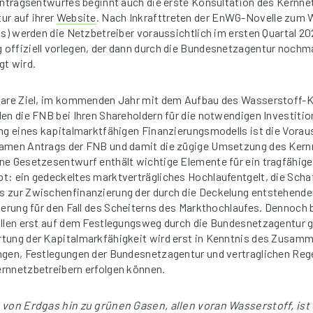
Antragsentwurfes beginnt auch die erste Konsultation des Kernn
ur auf ihrer
Website
. Nach Inkrafttreten der EnWG-Novelle zum 
8s) werden die Netzbetreiber voraussichtlich im ersten Quartal 20
ffiziell vorlegen, der dann durch die Bundesnetzagentur nochma
gt wird.
lare Ziel, im kommenden Jahr mit dem Aufbau des Wasserstoff-
en die FNB bei Ihren Shareholdern für die notwendigen Investiti
ng eines kapitalmarktfähigen Finanzierungsmodells ist die Vorau
amen Antrags der FNB und damit die zügige Umsetzung des Kern
ne Gesetzesentwurf enthält wichtige Elemente für ein tragfähig
: ein gedeckeltes marktverträgliches Hochlaufentgelt, die Scha
 zur Zwischenfinanzierung der durch die Deckelung entstehende
herung für den Fall des Scheiterns des Markthochlaufes. Dennoch 
llen erst auf dem Festlegungsweg durch die Bundesnetzagentur g
tung der Kapitalmarkfähigkeit wird erst in Kenntnis des Zusam
ngen, Festlegungen der Bundesnetzagentur und vertraglichen Re
rnnetzbetreibern erfolgen können.
 von Erdgas hin zu grünen Gasen, allen voran Wasserstoff, ist