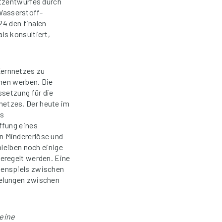
etzentwurfes durch
Wasserstoff-
24 den finalen
ls konsultiert,
Kernnetzes zu
onen werben. Die
ssetzung für die
netzes. Der heute im
es
ffung eines
n Mindererlöse und
bleiben noch einige
eregelt werden. Eine
menspiels zwischen
gelungen zwischen
 eine