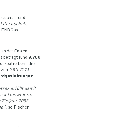
irtschaft und
st der nächste
r, FNB Gas
an der finalen
s beträgt rund
9.700
etzbetreibern, die
 zum 28.7.2023
Erdgasleitungen
zes erfüllt damit
tschlandweiten,
 Zieljahr 2032
.
pa
.“, so Fischer