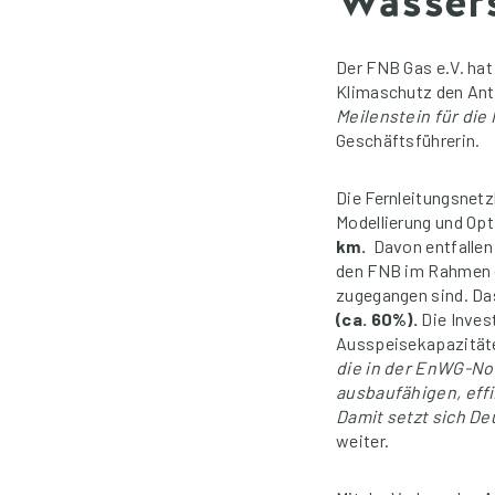
Wassers
Der FNB Gas e.V. ha
Klimaschutz den Ant
Meilenstein für die
Geschäftsführerin.
Die Fernleitungsnetz
Modellierung und Op
km.
Davon entfallen
den FNB im Rahmen d
zugegangen sind. Da
(ca. 60%).
Die Inves
Ausspeisekapazität
die in der EnWG-No
ausbaufähigen, effi
Damit setzt sich De
weiter.