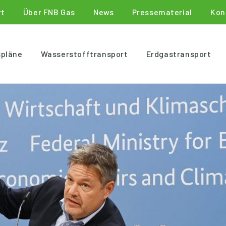
rt
Über FNB Gas
News
Pressematerial
Kon
spläne
Wasserstofftransport
Erdgastransport