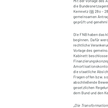
Mit der Vorlage des 
die Bundesnetzagent
Kernnetz (§§ 28o – 2
gemeinsamen Antrag o
geprüft und genehmi
Die FNB haben das k
beginnen. Dafür werd
rechtliche Verankeru
Vorlage des gemeins
Kabinett beschlosse
Finanzierungskonzept
Amortisationskontos
die staatliche Absic
Fragen offen bzw. so
abschließende Bewer
gesetzlichen Regelu
dem Bund und den Ke
„Die Transformation