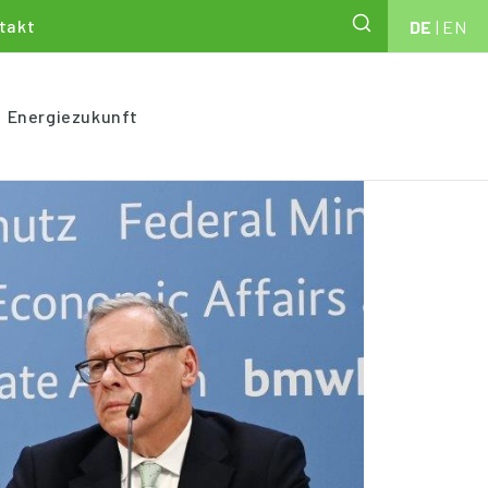
takt
DE
|
EN
Energiezukunft