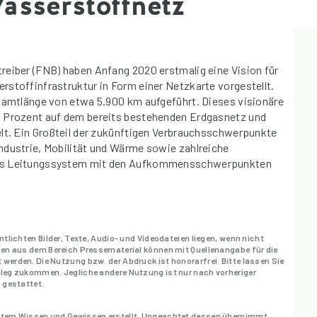
asserstoffnetz
reiber (FNB) haben Anfang 2020 erstmalig eine Vision für
rstoffinfrastruktur in Form einer Netzkarte vorgestellt.
esamtlänge von etwa 5.900 km aufgeführt. Dieses visionäre
0 Prozent auf dem bereits bestehenden Erdgasnetz und
elt. Ein Großteil der zukünftigen Verbrauchsschwerpunkte
ndustrie, Mobilität und Wärme sowie zahlreiche
das Leitungssystem mit den Aufkommensschwerpunkten
entlichten Bilder, Texte, Audio- und Videodateien liegen, wenn nicht
eien aus dem Bereich Pressematerial können mit Quellenangabe für die
 werden. Die Nutzung bzw. der Abdruck ist honorarfrei. Bitte lassen Sie
Beleg zukommen. Jegliche andere Nutzung ist nur nach vorheriger
. gestattet.
bestem Wissen und Gewissen erstellt. Ungeachtet dessen übernimmt