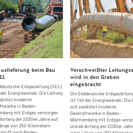
uslieferung beim Bau
Verschweißter Leitungs
EL
wird in den Graben
eingebracht
ddeutsche Erdgasleitung (SEL)
l der Energiewende. Die Leitung
Die Süddeutsche Erdgasleitun
unächst moderne
ist Teil der Energiewende. Die
ftwerke in Baden-
soll zunächst moderne
mberg mit Erdgas versorgen
Gaskraftwerke in Baden-
 Anfang der 2030er Jahre auf
Württemberg mit Erdgas vers
Länge von 250 Kilometern
und ab Anfang der 2030er Jahr
stoff nach Baden-
einer Länge von 250 Kilometer