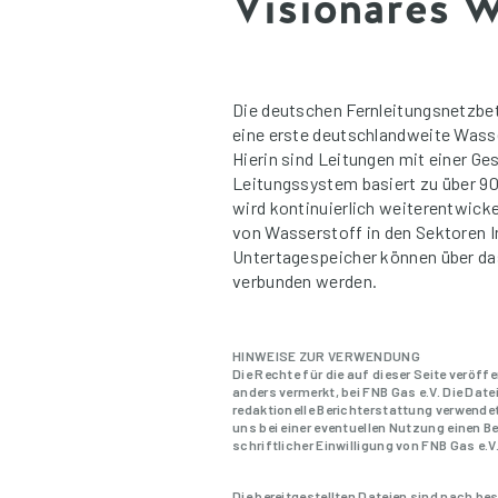
Visionäres W
Die deutschen Fernleitungsnetzbet
eine erste deutschlandweite Wasse
Hierin sind Leitungen mit einer G
Leitungssystem basiert zu über 9
wird kontinuierlich weiterentwick
von Wasserstoff in den Sektoren I
Untertagespeicher können über 
verbunden werden.
HINWEISE ZUR VERWENDUNG
Die Rechte für die auf dieser Seite veröff
anders vermerkt, bei FNB Gas e.V. Die Dat
redaktionelle Berichterstattung verwendet
uns bei einer eventuellen Nutzung einen 
schriftlicher Einwilligung von FNB Gas e.V
Die bereitgestellten Dateien sind nach 