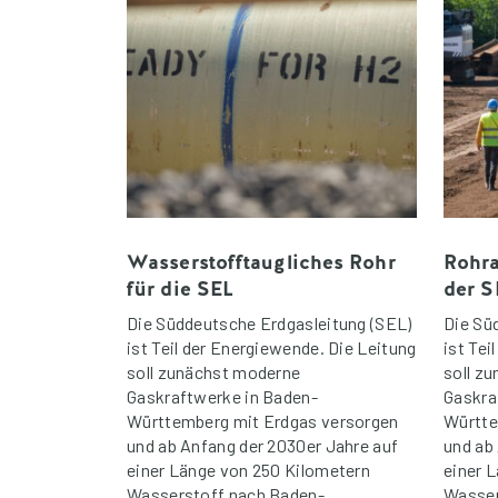
Wasserstofftaugliches Rohr
Rohra
für die SEL
der S
Die Süddeutsche Erdgasleitung (SEL)
Die Sü
ist Teil der Energiewende. Die Leitung
ist Tei
soll zunächst moderne
soll z
Gaskraftwerke in Baden-
Gaskra
Württemberg mit Erdgas versorgen
Württe
und ab Anfang der 2030er Jahre auf
und ab
einer Länge von 250 Kilometern
einer 
Wasserstoff nach Baden-
Wasser