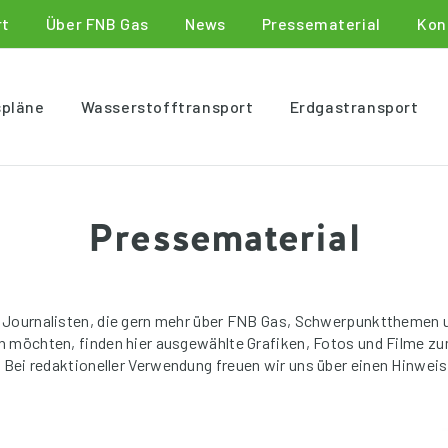
rt
Über FNB Gas
News
Pressematerial
Kon
spläne
Wasserstofftransport
Erdgastransport
Pressematerial
 Journalisten, die gern mehr über FNB Gas, Schwerpunktthemen 
en möchten, finden hier ausgewählte Grafiken, Fotos und Filme z
. Bei redaktioneller Verwendung freuen wir uns über einen Hinweis