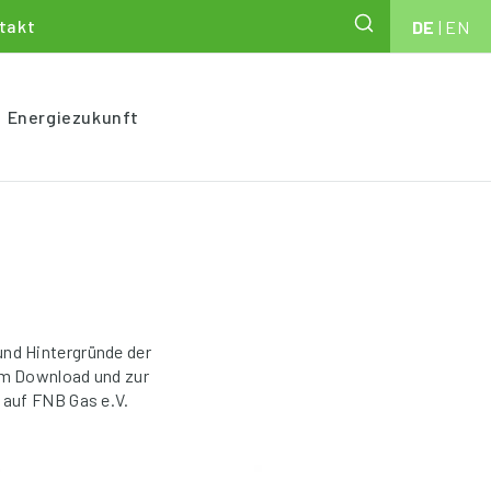
takt
DE
|
EN
Energiezukunft
und Hintergründe der
um Download und zur
 auf FNB Gas e.V.