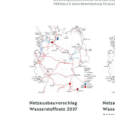
FNB Gas e.V. keine Verantwortung für aus
Netzausbauvorschlag
Netz
Wasserstoffnetz 2037
Wasse