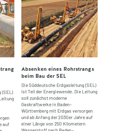
strang
Absenken eines Rohrstrangs
beim Bau der SEL
Die Süddeutsche Erdgasleitung (SEL)
ist Teil der Energiewende. Die Leitung
g (SEL)
soll zunächst moderne
 Leitung
Gaskraftwerke in Baden-
Württemberg mit Erdgas versorgen
und ab Anfang der 2030er Jahre auf
orgen
einer Länge von 250 Kilometern
e auf
Wasserstoff nach Baden-
n