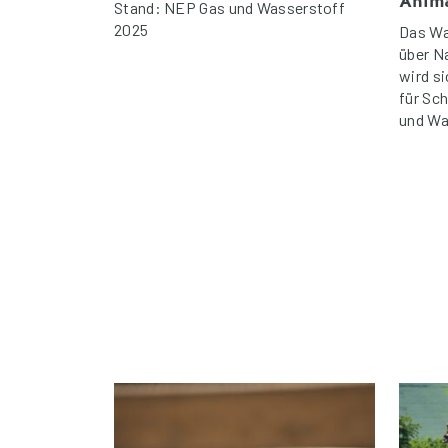
Anim
Stand: NEP Gas und Wasserstoff
2025
Das Wa
über N
wird si
für Sc
und Wa