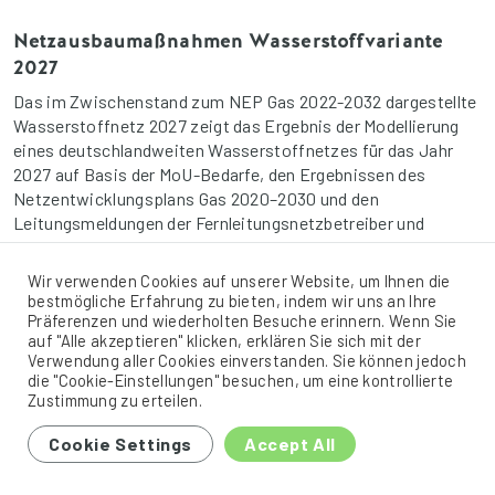
Netzausbaumaßnahmen Wasserstoffvariante
2027
Das im Zwischenstand zum NEP Gas 2022-2032 dargestellte
Wasserstoffnetz 2027 zeigt das Ergebnis der Modellierung
eines deutschlandweiten Wasserstoffnetzes für das Jahr
2027 auf Basis der MoU-Bedarfe, den Ergebnissen des
Netzentwicklungsplans Gas 2020–2030 und den
Leitungsmeldungen der Fernleitungsnetzbetreiber und
anderer potenzieller Wasserstoffnetzbetreiber sowie an
vorhandenen parallelen Leitungssystemen im
Wir verwenden Cookies auf unserer Website, um Ihnen die
Fernleitungsnetz. Daraus ergibt sich bis zum Jahr 2027 ein
bestmögliche Erfahrung zu bieten, indem wir uns an Ihre
[…]
Präferenzen und wiederholten Besuche erinnern. Wenn Sie
auf "Alle akzeptieren" klicken, erklären Sie sich mit der
Verwendung aller Cookies einverstanden. Sie können jedoch
die "Cookie-Einstellungen" besuchen, um eine kontrollierte
Zustimmung zu erteilen.
Cookie Settings
Accept All