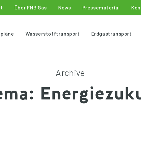
rt
Über FNB Gas
News
Pressematerial
Kon
spläne
Wasserstofftransport
Erdgastransport
Archive
ema:
Energiezuku