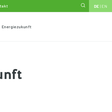
takt
DE
|
EN
Energiezukunft
nft