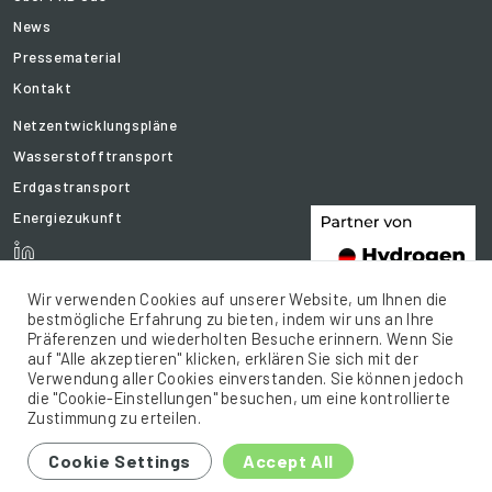
News
Pressematerial
Kontakt
Netzentwicklungspläne
Wasserstofftransport
Erdgastransport
Energiezukunft
Wir verwenden Cookies auf unserer Website, um Ihnen die
bestmögliche Erfahrung zu bieten, indem wir uns an Ihre
Präferenzen und wiederholten Besuche erinnern. Wenn Sie
auf "Alle akzeptieren" klicken, erklären Sie sich mit der
Verwendung aller Cookies einverstanden. Sie können jedoch
die "Cookie-Einstellungen" besuchen, um eine kontrollierte
Zustimmung zu erteilen.
© 2021 FNB Gas .e.V. All rights reserved.
Cookie Settings
Accept All
Sitemap
Impressum
Datenschutz