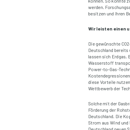
können. So könnte z
werden. Forschungsa
besitzen und ihren B
Wir leisten einen 
Die gewünschte CO2-R
Deutschland bereits 
lassen sich Erdgas, 
Wasserstoff transpo
Power-to-Gas-Techno
Kostendegressionen 
diese Vorteile nutze
Wettbewerb der Tech
Solche mit der Gasb
Förderung der Rohst
Deutschland. Die Ko
Strom aus Wind und 
Deutschland neuen S