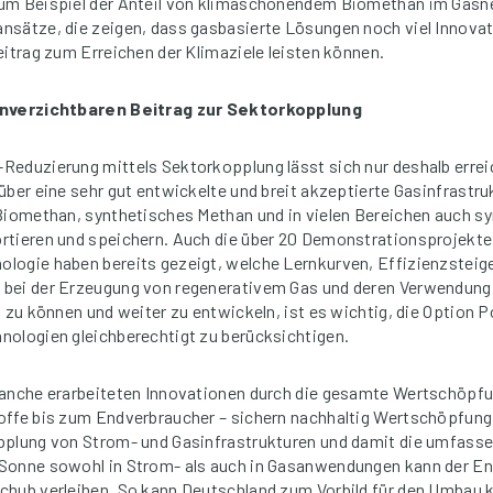
um Beispiel der Anteil von klimaschonendem Biomethan im Gasne
nsätze, die zeigen, dass gasbasierte Lösungen noch viel Innova
eitrag zum Erreichen der Klimaziele leisten können.
unverzichtbaren Beitrag zur Sektorkopplung
eduzierung mittels Sektorkopplung lässt sich nur deshalb erreic
über eine sehr gut entwickelte und breit akzeptierte Gasinfrastr
Biomethan, synthetisches Methan und in vielen Bereichen auch s
rtieren und speichern. Auch die über 20 Demonstrationsprojekte
logie haben bereits gezeigt, welche Lernkurven, Effizienzsteig
bei der Erzeugung von regenerativem Gas und deren Verwendung
n zu können und weiter zu entwickeln, ist es wichtig, die Option
nologien gleichberechtigt zu berücksichtigen.
ranche erarbeiteten Innovationen durch die gesamte Wertschöpfu
offe bis zum Endverbraucher – sichern nachhaltig Wertschöpfung
pplung von Strom- und Gasinfrastrukturen und damit die umfass
Sonne sowohl in Strom- als auch in Gasanwendungen kann der En
chub verleihen. So kann Deutschland zum Vorbild für den Umbau