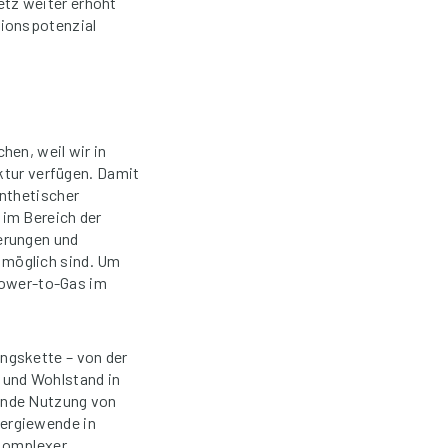
tz weiter erhöht
tionspotenzial
hen, weil wir in
uktur verfügen. Damit
ynthetischer
 im Bereich der
erungen und
 möglich sind. Um
 Power-to-Gas im
ngskette – von der
 und Wohlstand in
ende Nutzung von
ergiewende in
 komplexer