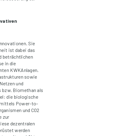
ovativen
nnovationen. Sie
eit ist dabei das
d beträchtlichen
e in die
ienten KWKAnlagen.
astrukturen sowie
 Netzen und
s bzw. Biomethan als
el: die biologische
 mittels Power-to-
organismen und CO2
e zur
iese dezentralen
erüstet werden