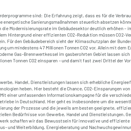
rderprogramme sind: Die Erfahrung zeigt, dass es für die Verbra
sie energetische Sanierungsmaßnahmen steuerlich absetzen könne
ch die Modernisierungsrate im Gebäudesektor deutlich erhöhen – i
dem Hintergrund einer effizienten CO2-Reduktion müssen CO2-V
in. Für den Gebäudebereich sieht der Klimaschutzplan der Bunde
ung um mindestens 47 Millionen Tonnen CO2 vor. Allein mit dem Er
oderne Gas-Brennwertkessel im gasberohrten Gebiet lassen sich 
llionen Tonnen CO2 einsparen – und damit fast zwei Drittel der V
erbe, Handel, Dienstleistungen lassen sich erhebliche Energiee
hnologien heben. Hier besteht die Chance, CO2-Einsparungen von 
n. Mit einer umfassenden Informationskampagne für die verschie
etriebe in Deutschland. Hier geht es insbesondere um die wesent
erung der Prozesse und die jeweils am besten geeignete, effizie
ziellen Bedürfnisse von Gewerbe, Handel und Dienstleistungen.
werk schaffen wir das Bewusstsein für innovative und effiziente
Aus- und Weiterbildung, Energieberatung und Nachwuchsgewinnu