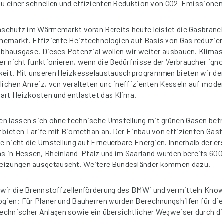
zu einer schnellen und effizienten Reduktion von CO2-Emissionen
maschutz im Wärmemarkt voran Bereits heute leistet die Gasbranc
emarkt. Effiziente Heiztechnologien auf Basis von Gas reduzie
ibhausgase. Dieses Potenzial wollen wir weiter ausbauen. Klima
 nicht funktionieren, wenn die Bedürfnisse der Verbraucher igno
keit. Mit unseren Heizkesselaustauschprogrammen bieten wir de
lichen Anreiz, von veralteten und ineffizienten Kesseln auf mod
art Heizkosten und entlastet das Klima.
n lassen sich ohne technische Umstellung mit grünen Gasen betr
 bieten Tarife mit Biomethan an. Der Einbau von effizienten Gas
de nicht die Umstellung auf Erneuerbare Energien. Innerhalb der e
in Hessen, Rheinland-Pfalz und im Saarland wurden bereits 600
eizungen ausgetauscht. Weitere Bundesländer kommen dazu.
wir die Brennstoffzellenförderung des BMWi und vermitteln Kno
gien: Für Planer und Bauherren wurden Berechnungshilfen für di
chnischer Anlagen sowie ein übersichtlicher Wegweiser durch 