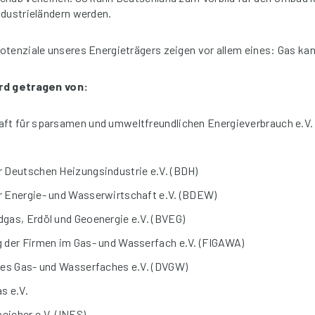
ndustrieländern werden.
tenziale unseres Energieträgers zeigen vor allem eines: Gas ka
ird getragen von:
ft für sparsamen und umweltfreundlichen Energieverbrauch e.V.
 Deutschen Heizungsindustrie e.V. (BDH)
 Energie- und Wasserwirtschaft e.V. (BDEW)
gas, Erdöl und Geoenergie e.V. (BVEG)
 der Firmen im Gas- und Wasserfach e.V. (FIGAWA)
des Gas- und Wasserfaches e.V. (DVGW)
s e.V.
peicher e.V. (INES)