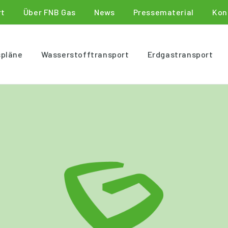
rt
Über FNB Gas
News
Pressematerial
Kon
spläne
Wasserstofftransport
Erdgastransport