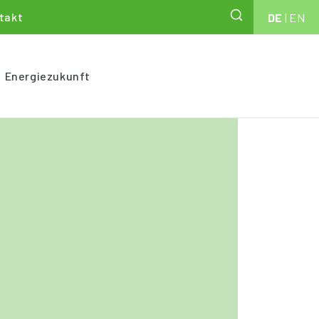
takt
DE
|
EN
Energiezukunft