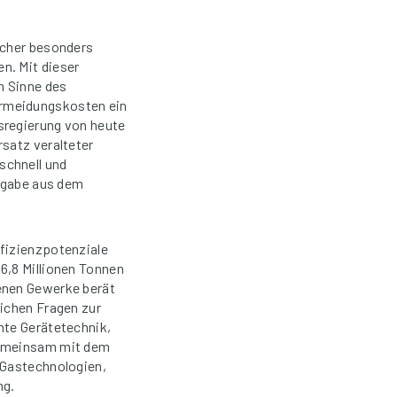
ucher besonders
n. Mit dieser
m Sinne des
ermeidungskosten ein
sregierung von heute
satz veralteter
schnell und
orgabe aus dem
ffizienzpotenziale
6,8 Millionen Tonnen
denen Gewerke berät
lichen Fragen zur
nte Gerätetechnik,
 Gemeinsam mit dem
 Gastechnologien,
ng.