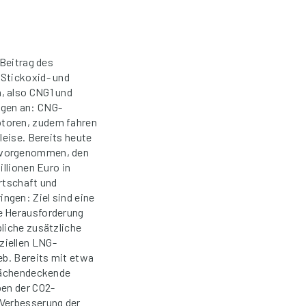
 Beitrag des
 Stickoxid- und
, also CNG1 und
ngen an: CNG-
otoren, zudem fahren
leise. Bereits heute
h vorgenommen, den
illionen Euro in
rtschaft und
ngen: Ziel sind eine
e Herausforderung
liche zusätzliche
ziellen LNG-
eb. Bereits mit etwa
flächendeckende
ben der CO2-
 Verbesserung der