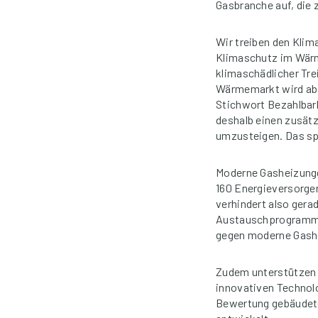
Gasbranche auf, die 
Wir treiben den Kli
Klimaschutz im Wärm
klimaschädlicher Tre
Wärmemarkt wird aber
Stichwort Bezahlbar
deshalb einen zusätz
umzusteigen. Das sp
Moderne Gasheizunge
160 Energieversorger
verhindert also gera
Austauschprogramms 
gegen moderne Gash
Zudem unterstützen 
innovativen Technolo
Bewertung gebäudete