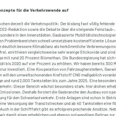
onzepte für die Verkehrswende auf
hen derzeit die Verkehrspolitik: Der bislang fast völlig fehlende
CO2-Reduktion sowie die Debatte über die steigende Feinstaub-,
ondere in den Innenstädten. Gasbasierte Mobilitätstechnologien
iden Problembereichen schnell umsetzbare kosteneffiziente Lösu
e deutlich bessere Klimabilanz als herkömmliche Verbrennungsm
frei, emittieren vergleichsweise sehr wenige Stickoxide und sind 
e mit rund 20 Prozent Biomethan. Die Bundesregierung hat sic
tät bis 2020 auf vier Prozent zu erhöhen. Wir haben bereits 300 M
ktur investiert. Eine Kooperation von Fahrzeugherstellern, Gaswi
n will den umweltschonenden Kraftstoff CNG maßgeblich voranbri
ge und rund 2.000 Tankstellen bis zum Jahre 2025. Eine besonder
erkehr: Dieser Bereich wächst besonders stark, hier drohen erheb
Emissionen. Deshalb forciert die Gasbranche den Ausbau von spe
ung für den Schwerlastverkehr. Erste Anlagen sind schon in Betri
eine Versorgung der Transitstrecken und ab 40 Tankstellen eine 
Auch in der Schifffahrt gibt es erfolgversprechende Ansätze. Ne
wir damit einen erheblichen und ebenso notwendigen Beitrag zur