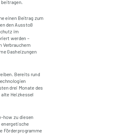
 beitragen.
he einen Beitrag zum
ren den Ausstoß
schutz im
riert werden –
n Verbrauchern
erne Gasheizungen
eiben. Bereits rund
technologien
rsten drei Monate des
 alte Heizkessel
w-how zu diesen
e energetische
die Förderprogramme