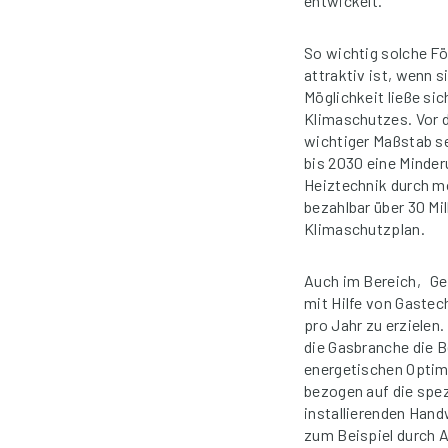
entwickelt.
So wichtig solche Fö
attraktiv ist, wenn 
Möglichkeit ließe si
Klimaschutzes. Vor 
wichtiger Maßstab se
bis 2030 eine Minder
Heiztechnik durch m
bezahlbar über 30 Mi
Klimaschutzplan.
Auch im Bereich‚ Gew
mit Hilfe von Gastec
pro Jahr zu erziele
die Gasbranche die B
energetischen Optimi
bezogen auf die spe
installierenden Hand
zum Beispiel durch 