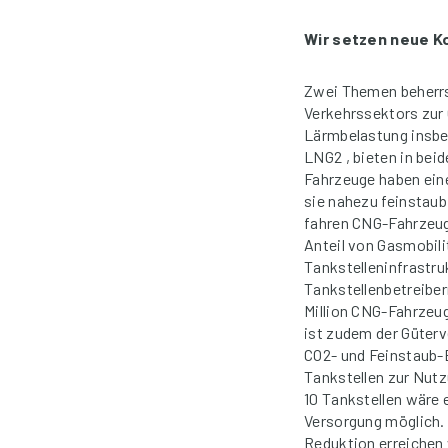
Wir setzen neue K
Zwei Themen beherrsc
Verkehrssektors zur 
Lärmbelastung insbes
LNG2 , bieten in be
Fahrzeuge haben ein
sie nahezu feinstaub
fahren CNG-Fahrzeug
Anteil von Gasmobili
Tankstelleninfrastru
Tankstellenbetreiber
Million CNG-Fahrzeu
ist zudem der Güterv
CO2- und Feinstaub-
Tankstellen zur Nutz
10 Tankstellen wäre 
Versorgung möglich. 
Reduktion erreichen 