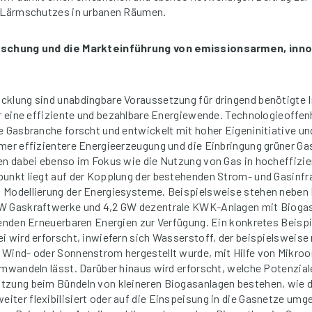
s Lärmschutzes in urbanen Räumen.
orschung und die Markteinführung von emissionsarmen, inn
cklung sind unabdingbare Voraussetzung für dringend benötigte I
ür eine effiziente und bezahlbare Energiewende. Technologieoffenh
e Gasbranche forscht und entwickelt mit hoher Eigeninitiative un
mer effizientere Energieerzeugung und die Einbringung grüner Gas
hen dabei ebenso im Fokus wie die Nutzung von Gas in hocheffiz
punkt liegt auf der Kopplung der bestehenden Strom- und Gasinfr
 Modellierung der Energiesysteme. Beispielsweise stehen neben
W Gaskraftwerke und 4,2 GW dezentrale KWK-Anlagen mit Bioga
renden Erneuerbaren Energien zur Verfügung. Ein konkretes Beispi
i wird erforscht, inwiefern sich Wasserstoff, der beispielsweise
 Wind- oder Sonnenstrom hergestellt wurde, mit Hilfe von Mikro
umwandeln lässt. Darüber hinaus wird erforscht, welche Potenzial
tzung beim Bündeln von kleineren Biogasanlagen bestehen, wie d
ter flexibilisiert oder auf die Einspeisung in die Gasnetze umg