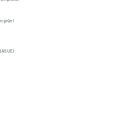
nn grün!
 (ASUE)